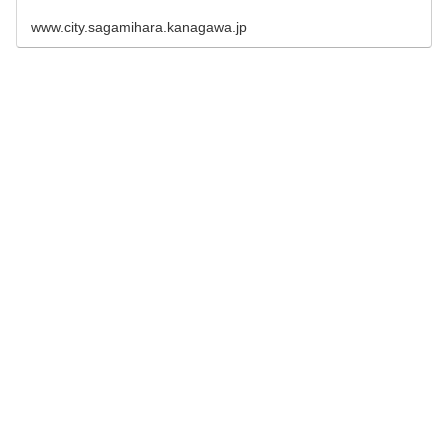
www.city.sagamihara.kanagawa.jp