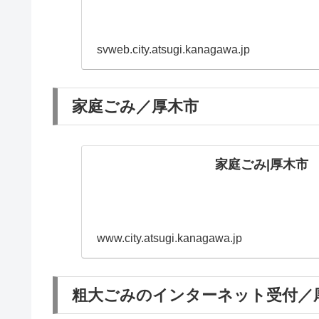
svweb.city.atsugi.kanagawa.jp
家庭ごみ／厚木市
家庭ごみ|厚木市
www.city.atsugi.kanagawa.jp
粗大ごみのインターネット受付／