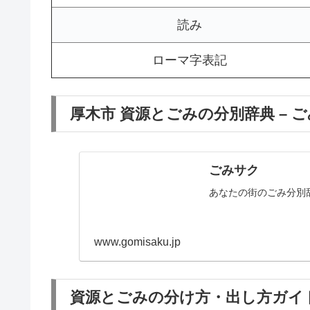
読み
ローマ字表記
厚木市 資源とごみの分別辞典 – 
ごみサク
あなたの街のごみ分別
www.gomisaku.jp
資源とごみの分け方・出し方ガイド