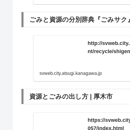
ごみと資源の分別辞典『ごみサク』
http://svweb.cit
nt/recycle/shige
svweb.city.atsugi.kanagawa.jp
資源とごみの出し方 | 厚木市
https://svweb.ci
057/index.html