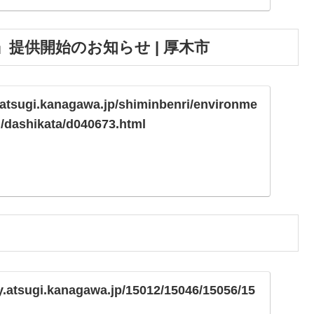
提供開始のお知らせ | 厚木市
y.atsugi.kanagawa.jp/shiminbenri/environme
n/dashikata/d040673.html
ty.atsugi.kanagawa.jp/15012/15046/15056/15