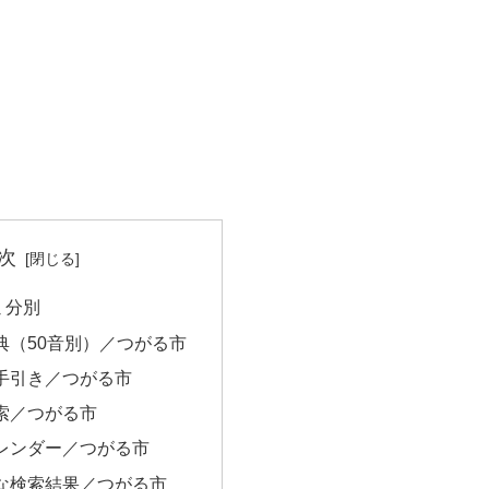
次
ミ分別
典（50音別）／つがる市
手引き／つがる市
索／つがる市
レンダー／つがる市
な検索結果／つがる市