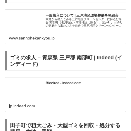
一般搬入について | 三戸地区環境整備事務組合
家庭から出たごみを三戸地区クリーンセンターに持込む場
合 南部町（名川地区・南部地区に限る）、三戸町、田子町
の家庭から出たごみを自分で三戸地区クリーンセンターに
持込むことができます。その場合の搬入時間、料金等は次
のとおりです。 三戸地区クリー...
www.sannohekankyou.jp
ゴミの求人 – 青森県 三戸郡 南部町 | Indeed (イ
ンディード)
Blocked - Indeed.com
jp.indeed.com
田子町で粗大ごみ・大型ゴミを回収・処分する