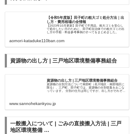
【令和5年度版】田子町の粗大ゴミ処分方法｜出
し方・費用相場の全情報
【2023年10月更新】田子町で不用品、粗大ゴミを安心し
て処分したい方のために、田子町自治体での粗大ゴミの出
し方や手順・料金参考事例のすべてをまとめました。
aomori-kataduke110ban.com
資源物の出し方 | 三戸地区環境整備事務組合
資源物の出し方 | 三戸地区環境整備事務組合
資源物の分別方法について南部町（名川地区・南部地区に
限る）、三戸町、田子町では、資源物の分別収集をおこな
っています。 分別の仕方は同じですが、出し方がそれぞれ
の町で違いますので、収集カレンダーを確認して資源物を
出してください。資源物の分別方...
www.sannohekankyou.jp
一般搬入について | ごみの直接搬入方法 | 三戸
地区環境整備 …