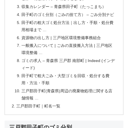
収集カレンダー – 青森県田子町（たっこまち）
田子町のゴミ分別（ごみの捨て方） – ごみ分別ナビ
田子町の粗大ゴミ処分方法｜出し方・手順・処分費
用相場まで …
資源物の出し方 | 三戸地区環境整備事務組合
一般搬入について | ごみの直接搬入方法 | 三戸地区
環境整備 …
ゴミの求人 – 青森県 三戸郡 南部町 | Indeed (インデ
ィード)
田子町で粗大ごみ・大型ゴミを回収・処分する費
用・方法・手順
三戸郡田子町(青森県)周辺の廃棄物処理に関する店
舗情報 …
三戸郡田子町｜町名一覧
三戸郡田子町のゴミ分別