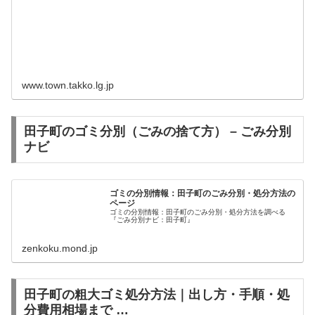
www.town.takko.lg.jp
田子町のゴミ分別（ごみの捨て方） – ごみ分別
ナビ
ゴミの分別情報：田子町のごみ分別・処分方法の
ページ
ゴミの分別情報：田子町のごみ分別・処分方法を調べる
『ごみ分別ナビ：田子町』
zenkoku.mond.jp
田子町の粗大ゴミ処分方法｜出し方・手順・処
分費用相場まで …