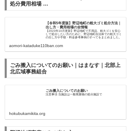
処分費用相場 …
【令和5年度版】野辺地町の粗大ゴミ処分方法｜
出し方・費用相場の全情報
【2023年10月更新】野辺地町で不用品、粗大ゴミを安心
して処分したい方のために、野辺地町自治体での粗大ゴミ
の出し方や手順・料金参考事例のすべてをまとめました。
aomori-kataduke110ban.com
ごみ搬入についてのお願い｜はまなす｜北部上
北広域事務組合
ごみ搬入についてのお願い
注意事項 当施設は一般廃棄物の処分施設で
hokubukamikita.org