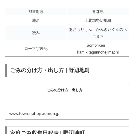
都道府県
青森県
地名
上北郡野辺地町
あおもりけん｜かみきたぐんのへ
読み
じまち
aomoriken｜
ローマ字表記
kamikitagunnohejimachi
ごみの分け方・出し方 | 野辺地町
ごみの分け方・出し方
www.town.noheji.aomori.jp
家庭ごみ収集日程表 | 野辺地町