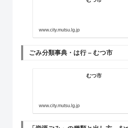
むつ市
www.city.mutsu.lg.jp
ごみ分類事典・は行 – むつ市
むつ市
www.city.mutsu.lg.jp