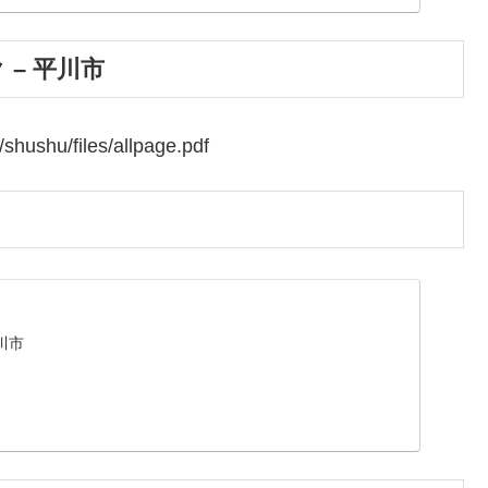
– 平川市
/shushu/files/allpage.pdf
川市