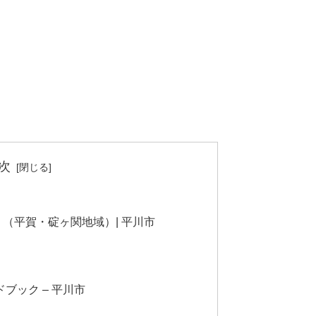
次
（平賀・碇ヶ関地域）| 平川市
ブック – 平川市