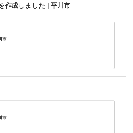
作成しました | 平川市
川市
川市