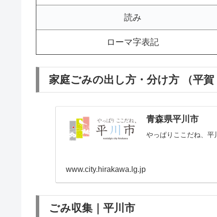
読み
ローマ字表記
家庭ごみの出し方・分け方 （平賀
青森県平川市
やっぱりここだね、平
www.city.hirakawa.lg.jp
ごみ収集｜平川市