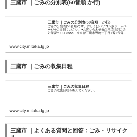
三鷹市 ｜ごみの分別表(50音順 か行)
三鷹市 ｜ごみの分別表(50音順 か行)
ごみの分別表(50音順)です。詳しくはパソコン版ホームペ
ージをご参照ください。■お問い合わせ先生活環境部ごみ
対策課〒181-8555 東京都三鷹市野崎一丁目1番1号電
話：0422-45-1151（内線：2533～2536）第二庁舎2階
www.city.mitaka.lg.jp
三鷹市 ｜ごみの収集日程
三鷹市 ｜ごみの収集日程
ごみの収集日程を教えてください。
www.city.mitaka.lg.jp
三鷹市 ｜よくある質問と回答：ごみ・リサイク