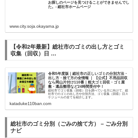
お探しのページを見つけることができませんでし
た。- 総社市ホームページ
www.city.soja.okayama.jp
【令和2年最新】総社市のゴミの出し方とゴミ
収集（回収）日 …
令和5年度版｜総社市の正しいゴミの分別方法・
出し方・捨て方の全情報 ｜ 【公式】不用品回収
なら岡山片付け110番｜粗大ゴミ回収・ゴミ屋
敷・遺品整理など24時間受付中！
総社市でゴミ収集（回収）日を調べている方に向けて、総
社市でのゴミの出し方や分別方法、ゴミ収集（回収）日ス
ケジュールの全てを紹介します。
kataduke110ban.com
総社市のゴミ分別（ごみの捨て方） – ごみ分別
ナビ