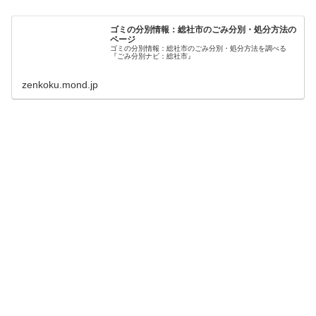
ゴミの分別情報：総社市のごみ分別・処分方法の
ページ
ゴミの分別情報：総社市のごみ分別・処分方法を調べる
『ごみ分別ナビ：総社市』
zenkoku.mond.jp