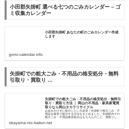
小田郡矢掛町 選べる七つのごみカレンダー – ゴ
ミ収集カレンダー
小田郡矢掛町 あなたの町のごみカレンダー作成
します
gomi-calendar.info
矢掛町での粗大ごみ・不用品の格安処分・無料
引取り・買取り …
矢掛町での粗大ごみ・不用品の格安処分・無料引
取り・買取り方法 ｜ 岡山の不用品・家具家電買
取りなら岡山タカラリサイクル
お金をかけずに処分したい方必見！矢掛町で粗大ごみ・不
用品を格安で処分する方法をまとめました。矢掛町内での
粗大ごみ・不用品格安処分はもちろんのこと、買取りして
もらう方法までの全知識です。
okayama-rec-kaitori.net