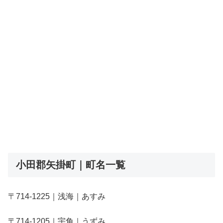
小田郡矢掛町｜町名一覧
〒714-1225｜浅海｜あすみ
〒714-1205｜宇角｜うずみ