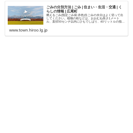
ごみの分別方法 | ごみ | 住まい・生活・交通 | く
らしの情報 | 広尾町
燃えるごみ(指定ごみ袋:赤色)生ごみの水分はよく切って出
してください。植物の枝などは、おおむね長さ1メート
ル、直径50センチ以内にひもでしばり、40リットルの指定
ごみ袋を…
www.town.hiroo.lg.jp