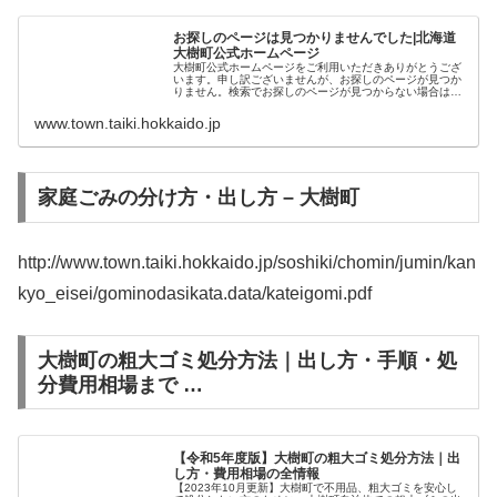
お探しのページは見つかりませんでした|北海道
大樹町公式ホームページ
大樹町公式ホームページをご利用いただきありがとうござ
います。申し訳ございませんが、お探しのページが見つか
りません。検索でお探しのページが見つからない場合は、
恐れ入りますが以下のリンクから再度お探しください。
www.town.taiki.hokkaido.jp
家庭ごみの分け方・出し方 – 大樹町
http://www.town.taiki.hokkaido.jp/soshiki/chomin/jumin/kan
kyo_eisei/gominodasikata.data/kateigomi.pdf
大樹町の粗大ゴミ処分方法｜出し方・手順・処
分費用相場まで …
【令和5年度版】大樹町の粗大ゴミ処分方法｜出
し方・費用相場の全情報
【2023年10月更新】大樹町で不用品、粗大ゴミを安心し