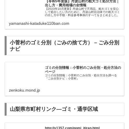
【令和5年度版】丹波山村の粗大ゴミ処分方法｜
出し方・費用相場の全情報
【2023年10月更新】丹波山村で不用品、粗大ゴミを安心
して処分したい方のために、丹波山村自治体での粗大ゴミ
の出し方や手順・料金参考事例のすべてをまとめました。
yamanashi-kataduke110ban.com
小菅村のゴミ分別（ごみの捨て方） – ごみ分別
ナビ
ゴミの分別情報：小菅村のごみ分別・処分方法の
ページ
ゴミの分別情報：小菅村のごみ分別・処分方法を調べる
『ごみ分別ナビ：小菅村』
zenkoku.mond.jp
山梨県市町村リンク—ゴミ・通学区域
http://y1357.com/gomi_itiran.html