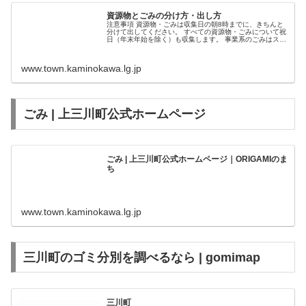
資源物とごみの分け方・出し方
注意事項 資源物・ごみは収集日の朝8時までに、きちんと
分けて出してください。 すべての資源物・ごみについて祝
日（年末年始を除く）も収集します。 事業系のごみはステ
ーションに出すことはできません 。 資源物とごみの分け
方・出し方（PDFファイ...
www.town.kaminokawa.lg.jp
ごみ | 上三川町公式ホームページ
ごみ | 上三川町公式ホームページ｜ORIGAMIのま
ち
www.town.kaminokawa.lg.jp
三川町のゴミ分別を調べるなら | gomimap
三川町