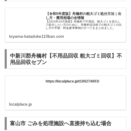
【令和5年度版】舟橋村の粗大ゴミ処分方法｜出
し方・費用相場の全情報
【2023年10月更新】舟橋村で不用品、粗大ゴミを安心し
て処分したい方のために、舟橋村自治体での粗大ゴミの出
し方や手順・料金参考事例のすべてをまとめました。
toyama-kataduke110ban.com
中新川郡舟橋村【不用品回収 粗大ゴミ回収】不
用品回収セブン
https://localplace.jp/t100274003/
localplace.jp
富山市 ごみを処理施設へ直接持ち込む場合