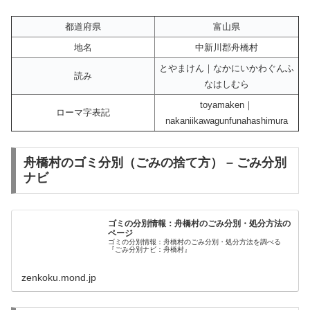
都道府県
富山県
地名
中新川郡舟橋村
とやまけん｜なかにいかわぐんふ
読み
なはしむら
toyamaken｜
ローマ字表記
nakaniikawagunfunahashimura
舟橋村のゴミ分別（ごみの捨て方） – ごみ分別
ナビ
ゴミの分別情報：舟橋村のごみ分別・処分方法の
ページ
ゴミの分別情報：舟橋村のごみ分別・処分方法を調べる
『ごみ分別ナビ：舟橋村』
zenkoku.mond.jp