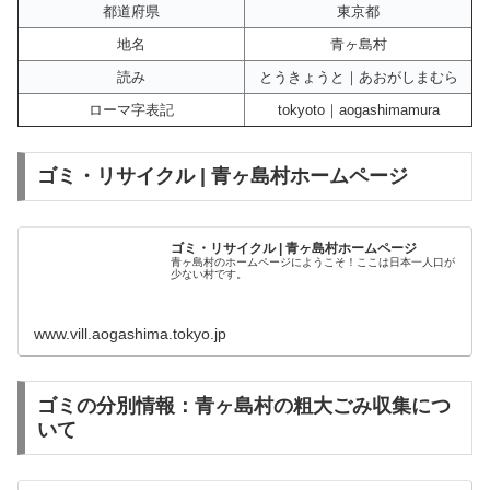
都道府県
東京都
地名
青ヶ島村
読み
とうきょうと｜あおがしまむら
ローマ字表記
tokyoto｜aogashimamura
ゴミ・リサイクル | 青ヶ島村ホームページ
ゴミ・リサイクル | 青ヶ島村ホームページ
青ヶ島村のホームページにようこそ！ここは日本一人口が
少ない村です。
www.vill.aogashima.tokyo.jp
ゴミの分別情報：青ヶ島村の粗大ごみ収集につ
いて