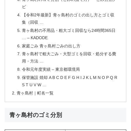
ビ
【令和2年最新】青ヶ島村のゴミの出し方とゴミ収
集（回収 …
青ヶ島村の不用品・粗大ゴミ回収なら24時間365日
… – KADODE
家庭ごみ 青ヶ島村ごみの出し方
青ヶ島村で粗大ごみ・大型ゴミを回収・処分する費
用・方法 …
令和元年度実績 – 東京都環境局
保管施設 焼却 A B C D E F G H I J K L M N O P Q R
S T U V W …
青ヶ島村｜町名一覧
青ヶ島村のゴミ分別