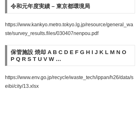
令和元年度実績 – 東京都環境局
https://www.kankyo.metro.tokyo.lg.jp/resource/general_wa
ste/survey_results.files/030407nenpou.pdf
保管施設 焼却 A B C D E F G H I J K L M N O
P Q R S T U V W …
https://www.env.go.jp/recycle/waste_tech/ippan/h26/data/s
eibi/city/13.xlsx