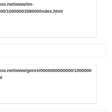
ano.net/www/im-
00/1000000358000/index.html
ano.net/www/genre/0000000000000/1000000
l