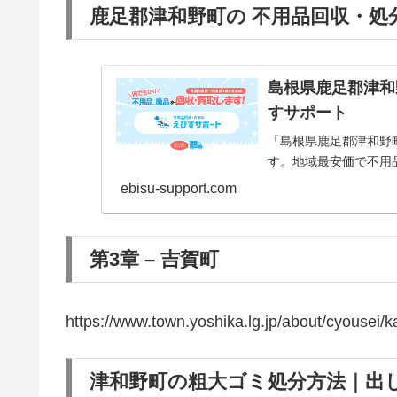
鹿足郡津和野町の 不用品回収・処
島根県鹿足郡津和野
すサポート
「島根県鹿足郡津和野
す。地域最安価で不用
ebisu-support.com
第3章 – 吉賀町
https://www.town.yoshika.lg.jp/about/cyousei/
津和野町の粗大ゴミ処分方法｜出し