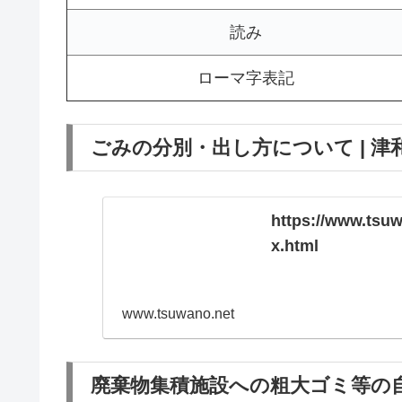
読み
ローマ字表記
ごみの分別・出し方について | 津
https://www.tsu
x.html
www.tsuwano.net
廃棄物集積施設への粗大ゴミ等の自