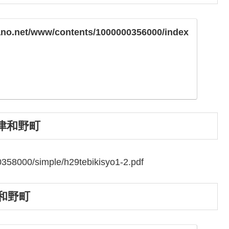
ano.net/www/contents/1000000356000/index
津和野町
358000/simple/h29tebikisyo1-2.pdf
和野町