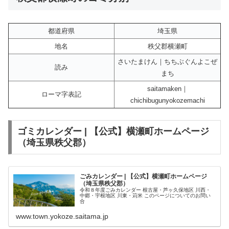
都道府県
埼玉県
地名
秩父郡横瀬町
さいたまけん｜ちちぶぐんよこぜ
読み
まち
saitamaken｜
ローマ字表記
chichibugunyokozemachi
ゴミカレンダー | 【公式】横瀬町ホームページ
（埼玉県秩父郡）
ごみカレンダー | 【公式】横瀬町ホームページ
（埼玉県秩父郡）
令和８年度ごみカレンダー 根古屋・芦ヶ久保地区 川西・
中郷・宇根地区 川東・苅米 このページについてのお問い
合
www.town.yokoze.saitama.jp