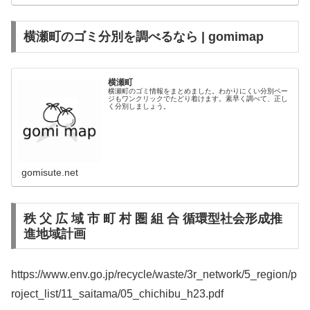
横瀬町のゴミ分別を調べるなら | gomimap
横瀬町
横瀬町のゴミ情報をまとめました。わかりにくい分別ペー
ジもワンクリックでたどり着けます。素早く調べて、正し
く分別しましょう。
gomisute.net
秩 父 広 域 市 町 村 圏 組 合 循環型社会形成推
進地域計画
https://www.env.go.jp/recycle/waste/3r_network/5_region/p
roject_list/11_saitama/05_chichibu_h23.pdf