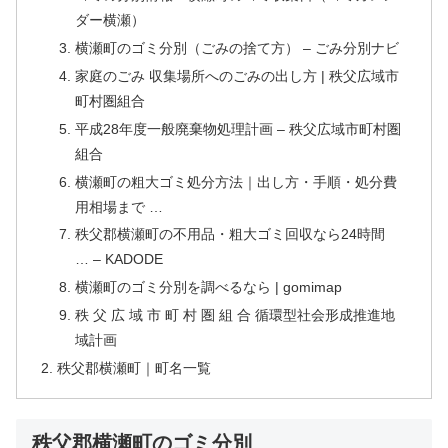
ダー横瀬）
横瀬町のゴミ分別（ごみの捨て方） – ごみ分別ナビ
家庭のごみ 収集場所へのごみの出し方 | 秩父広域市
町村圏組合
平成28年度一般廃棄物処理計画 – 秩父広域市町村圏
組合
横瀬町の粗大ゴミ処分方法｜出し方・手順・処分費
用相場まで …
秩父郡横瀬町の不用品・粗大ゴミ回収なら24時間
… – KADODE
横瀬町のゴミ分別を調べるなら | gomimap
秩 父 広 域 市 町 村 圏 組 合 循環型社会形成推進地
域計画
秩父郡横瀬町｜町名一覧
秩父郡横瀬町のゴミ分別