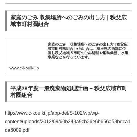
家庭のごみ 収集場所へのごみの出し方 | 秩父広
域市町村圏組合
家庭のごみ 収集場所へのごみの出し方 | 秩父広
域市町村圏組合 | ●当組合は、埼玉県の西部に位
置し秩父地域５市町のごみ処理や消防業務、水道
事業などを行っています。
www.c-kouiki.jp
平成28年度一般廃棄物処理計画 – 秩父広域市町
村圏組合
http://www.c-kouiki.jp/app-def/S-102/wp/wp-
content/uploads/2012/09/60b248a9cb36e6b656a58bdca1
da6009.pdf