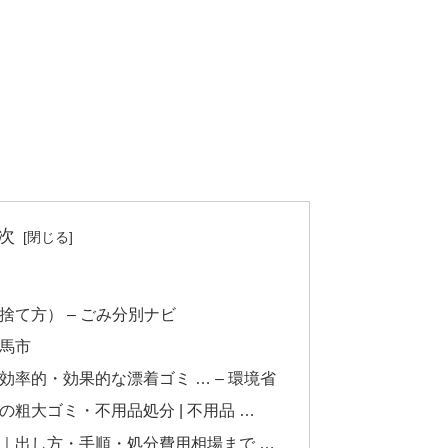
次
て方） – ごみ分別ナビ
馬市
率的・効果的な漂着ゴミ … – 環境省
粗大ゴミ・不用品処分 | 不用品 …
｜出し方・手順・処分費用相場まで …