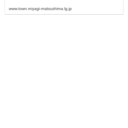
www.town.miyagi-matsushima.lg.jp