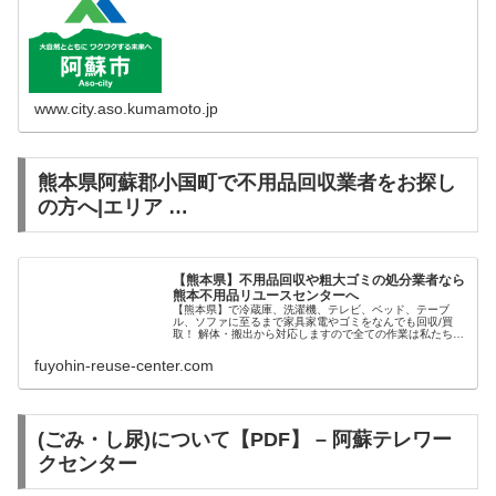
www.city.aso.kumamoto.jp
熊本県阿蘇郡小国町で不用品回収業者をお探し
の方へ|エリア …
【熊本県】不用品回収や粗大ゴミの処分業者なら
熊本不用品リユースセンターへ
【熊本県】で冷蔵庫、洗濯機、テレビ、ベッド、テーブ
ル、ソファに至るまで家具家電やゴミをなんでも回収/買
取！ 解体・搬出から対応しますので全ての作業は私たちに
お任せください。熊本エリア最安で不用品を処分できま
す。不用品回収・引越しゴミ・遺品整...
fuyohin-reuse-center.com
(ごみ・し尿)について【PDF】 – 阿蘇テレワー
クセンター