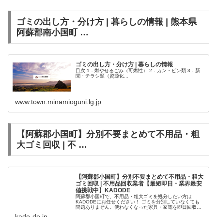
ゴミの出し方・分け方 | 暮らしの情報 | 熊本県
阿蘇郡南小国町 …
ゴミの出し方・分け方 | 暮らしの情報
目次 1．燃やせるごみ（可燃性） 2．カン・ビン類 3．新
聞・チラシ類（資源化...
www.town.minamioguni.lg.jp
【阿蘇郡小国町】分別不要まとめて不用品・粗
大ゴミ回収 | 不 …
【阿蘇郡小国町】分別不要まとめて不用品・粗大
ゴミ回収 | 不用品回収業者【最短即日・業界最安
値挑戦中】KADODE
阿蘇郡小国町で、不用品・粗大ゴミを処分したい方は
KADODEにお任せください！ ゴミを分別していなくても
問題ありません。使わなくなった家具・家電を即日回収致
します。
kado-de.jp