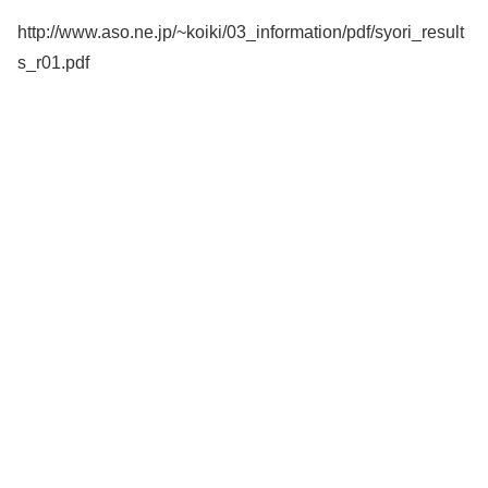
http://www.aso.ne.jp/~koiki/03_information/pdf/syori_result
s_r01.pdf