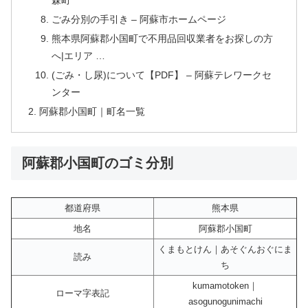
森町
ごみ分別の手引き – 阿蘇市ホームページ
熊本県阿蘇郡小国町で不用品回収業者をお探しの方
へ|エリア …
(ごみ・し尿)について【PDF】 – 阿蘇テレワークセ
ンター
阿蘇郡小国町｜町名一覧
阿蘇郡小国町のゴミ分別
都道府県
熊本県
地名
阿蘇郡小国町
くまもとけん｜あそぐんおぐにま
読み
ち
kumamotoken｜
ローマ字表記
asogunogunimachi