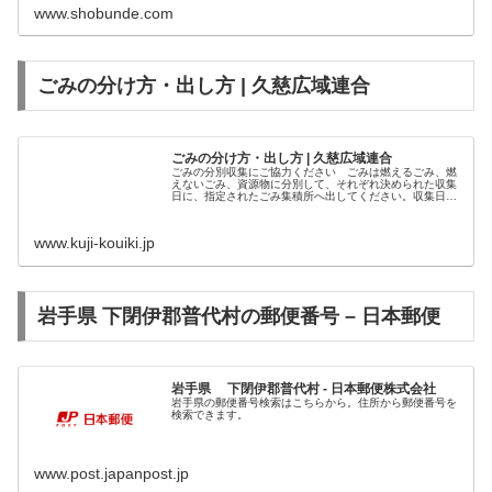
www.shobunde.com
ごみの分け方・出し方 | 久慈広域連合
ごみの分け方・出し方 | 久慈広域連合
ごみの分別収集にご協力ください ごみは燃えるごみ、燃
えないごみ、資源物に分別して、それぞれ決められた収集
日に、指定されたごみ集積所へ出してください。収集日程
は、お住まいの市町村、地区によって異なりますので、各
市町村の収集日程表により確認して...
www.kuji-kouiki.jp
岩手県 下閉伊郡普代村の郵便番号 – 日本郵便
岩手県 下閉伊郡普代村 - 日本郵便株式会社
岩手県の郵便番号検索はこちらから。住所から郵便番号を
検索できます。
www.post.japanpost.jp