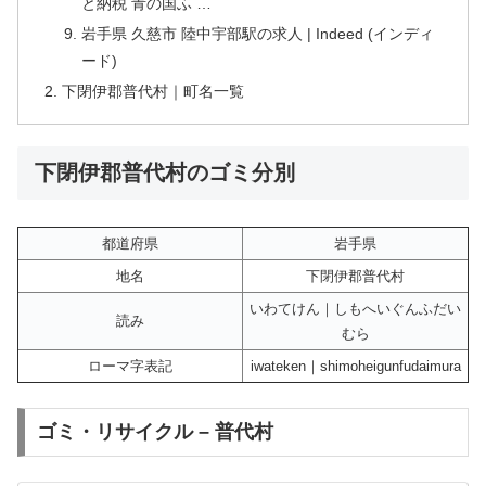
と納税 青の国ふ …
岩手県 久慈市 陸中宇部駅の求人 | Indeed (インディ
ード)
下閉伊郡普代村｜町名一覧
下閉伊郡普代村のゴミ分別
都道府県
岩手県
地名
下閉伊郡普代村
いわてけん｜しもへいぐんふだい
読み
むら
ローマ字表記
iwateken｜shimoheigunfudaimura
ゴミ・リサイクル – 普代村