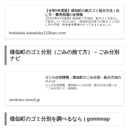
【令和5年度版】様似町の粗大ゴミ処分方法｜出
し方・費用相場の全情報
【2023年10月更新】様似町で不用品、粗大ゴミを安心し
て処分したい方のために、様似町自治体での粗大ゴミの出
し方や手順・料金参考事例のすべてをまとめました。
hokkaido-kataduke110ban.com
様似町のゴミ分別（ごみの捨て方） – ごみ分別
ナビ
ゴミの分別情報：様似町のごみ分別・処分方法の
ページ
ゴミの分別情報：様似町のごみ分別・処分方法を調べる
『ごみ分別ナビ：様似町』
zenkoku.mond.jp
様似町のゴミ分別を調べるなら | gomimap