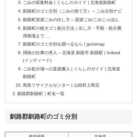
ごみの収集料金 | くらしのガイド | 北海道釧路町
釧路町のゴミ分別（ごみの捨て方） – ごみ分別ナビ
釧路町資源ごみの出し方 – 資源ごみ/ごみじゃぽん
釧路町の粗大ゴミ処分方法｜出し方・手順・処分費
用相場まで …
釧路町のゴミ分別を調べるなら | gomimap
掃除の仕事の求人 – 北海道 釧路市 釧路駅 | Indeed
(インディード)
ごみ処分場への直接搬入 | くらしのガイド | 北海道
釧路町
鳥取リサイクルセンター | 山拾村上商店
釧路郡釧路町｜町名一覧
釧路郡釧路町のゴミ分別
都道府県
北海道