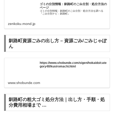
ゴミの分別情報：釧路町のごみ分別・処分方法の
ページ
ゴミの分別情報：釧路町のごみ分別・処分方法を調べる
『ごみ分別ナビ：釧路町』
zenkoku.mond.jp
釧路町資源ごみの出し方 – 資源ごみ/ごみじゃぽ
ん
https://www.shobunde.com/sigen/hokaido/cate
gory48/kusiromachi.html
www.shobunde.com
釧路町の粗大ゴミ処分方法｜出し方・手順・処
分費用相場まで …