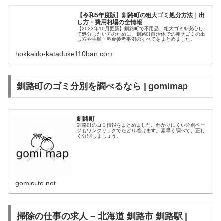
【令和5年度版】釧路町の粗大ゴミ処分方法｜出
し方・費用相場の全情報
【2023年10月更新】釧路町で不用品、粗大ゴミを安心し
て処分したい方のために、釧路町自治体での粗大ゴミの出
し方や手順・料金参考事例のすべてをまとめました。
hokkaido-kataduke110ban.com
釧路町のゴミ分別を調べるなら | gomimap
釧路町
釧路町のゴミ情報をまとめました。わかりにくい分別ペー
ジもワンクリックでたどり着けます。素早く調べて、正し
く分別しましょう。
gomisute.net
掃除の仕事の求人 – 北海道 釧路市 釧路駅 |