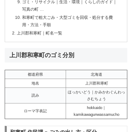
ゴミ・リサイクル｜生活・環境｜くらしのガイド｜
写真の町 …
和寒町で粗大ごみ・大型ゴミを回収・処分する費
用・方法・手順
上川郡和寒町｜町名一覧
上川郡和寒町のゴミ分別
都道府県
北海道
地名
上川郡和寒町
ほっかいどう｜かみかわぐんわっ
読み
さむちょう
hokkaido｜
ローマ字表記
kamikawagunwassamucho