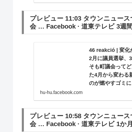
税はこちらから ふるさ
tax.jp/city/pro
プレビュー 11:03 タウンニュー
https://www.ra
会 … Facebook · 道東テレビ 3週
ニュースつべつ 給食特集
業最前線 いもたま特集 
観光特集 https:/
46 reakció
特集 https://y
2月に議員選挙、
https://yout
そも町議会ってど
https://yout
た4月から変わる
は？？ 北海道網
のが燃やすゴミに
場職員がキャスタ
届けします。ぜひ
とオール津別でお
hu-hu.facebook.com
らから ふるさとチョイス
お届けする、町民
tax.jp/city/pro
別町役場と株式会
プレビュー 10:58 タウンニュー
https://www.ra
津別町 https://ww
会 … Facebook · 道東テレビ 1か
ニュースつべつ 給食特集
ビ http://dout