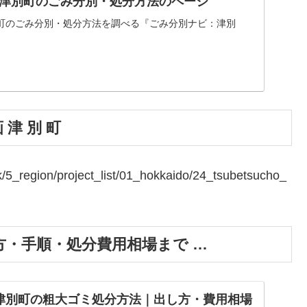
津別町のごみ分別・処分方法のページ
町のごみ分別・処分方法を調べる『ごみ分別ナビ：津別
津 別 町
k/5_region/project_list/01_hokkaido/24_tsubetsucho_
・手順・処分費用相場まで …
津別町の粗大ゴミ処分方法｜出し方・費用相場