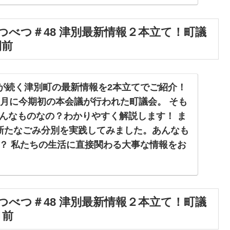
とチョイス https://www.furusato-
duct/01544 楽天
スつべつ＃48 津別最新情報２本立て！町議
kuten.co.jp/f015440-tsubetsu/ ～過去のタウン
間前
 https://youtu.be/9RsyujZCEDM 農
https://youtu.be/RFIVhbV8lUE 夏の
/youtu.be/50Axg0XX4RY 地域おこし協力隊
 | 変化が続く津別町の最新情報を2本立てでご紹介！
outu.be/uFy3MvvqETI 空き家利活用特集
3月に今期初の本会議が行われた町議会。 そも
u.be/3uwPKx_stGo ふるさと納税特集
んなものなの？わかりやすく解説します！ ま
u.be/_JoIDIRmq34 ★タウンニュースつべつと
新たなごみ分別を実践してみました。あんなも
走郡津別町役場から発信する町の広報番組。役
？ 私たちの生活に直接関わる大事な情報をお
ーを務め、さらにテーマ音楽も役場職員制作
ご覧ください！ 津別町のふるさと納税はこち
送りいたします。 津別町の最新情報を映像で
 https://www.furusato-
を元気にできる番組を目指します。 制作は津
duct/01544 楽天
社道東テレビが共同で行っています。 制作：
スつべつ＃48 津別最新情報２本立て！町議
kuten.co.jp/f015440-tsubetsu/ ～過去のタウン
w.town.tsubetsu.hokkaido.jp/ 道東テレ
月前
 https://youtu.be/9RsyujZCEDM 農
ou.tv/ 音楽制作：miyata-company