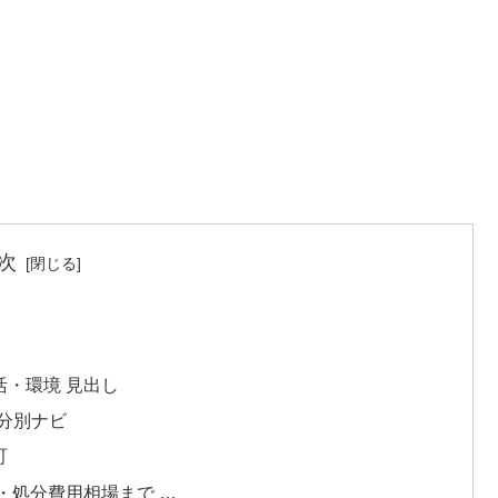
次
活・環境 見出し
み分別ナビ
町
・処分費用相場まで …