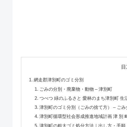
目
網走郡津別町のゴミ分別
ごみの分別・廃棄物・動物 – 津別町
つべつ 緑のふるさと 愛林のまち津別町 生
津別町のゴミ分別（ごみの捨て方） – ご
津別町循環型社会形成推進地域計画 津 別 
津別町の粗大ゴミ処分方法｜出し方・手順