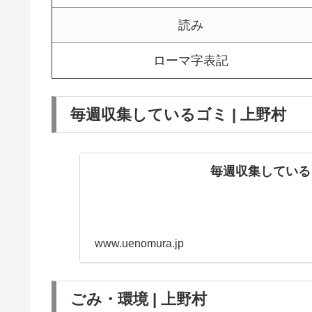
読み
ローマ字表記
毎週収集しているゴミ | 上野村
毎週収集しているゴ
www.uenomura.jp
ごみ・環境 | 上野村