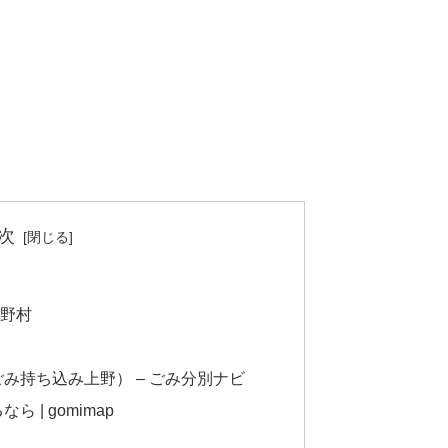
次
上野村
み持ち込み上野） – ごみ分別ナビ
 | gomimap