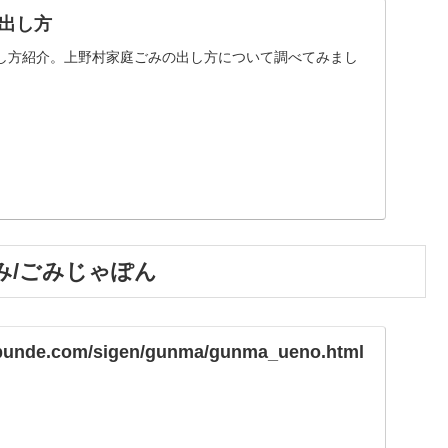
出し方
し方紹介。上野村家庭ごみの出し方について調べてみまし
み/ごみじゃぽん
obunde.com/sigen/gunma/gunma_ueno.html