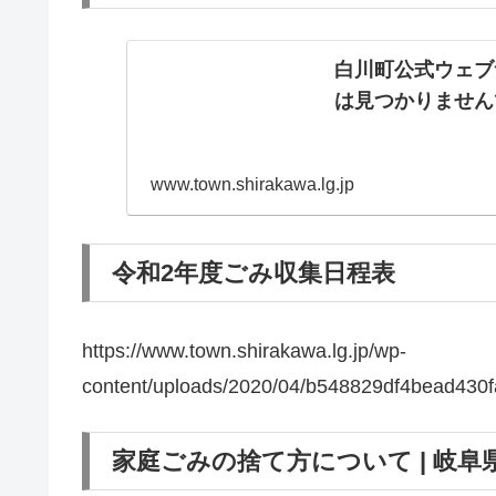
白川町公式ウェブ
は見つかりません
www.town.shirakawa.lg.jp
令和2年度ごみ収集日程表
https://www.town.shirakawa.lg.jp/wp-
content/uploads/2020/04/b548829df4bead430
家庭ごみの捨て方について | 岐阜