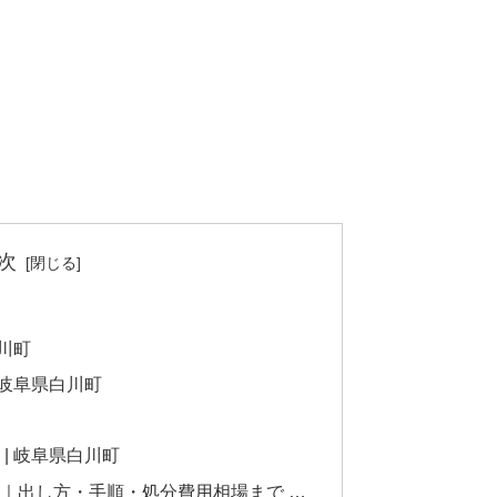
次
白川町
 岐阜県白川町
| 岐阜県白川町
｜出し方・手順・処分費用相場まで …