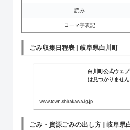
読み
ローマ字表記
ごみ収集日程表 | 岐阜県白川町
白川町公式ウェブ
は見つかりません
www.town.shirakawa.lg.jp
ごみ・資源ごみの出し方 | 岐阜県