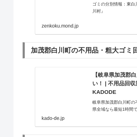
ゴミの分別情報：東白
川村』
zenkoku.mond.jp
加茂郡白川町の不用品・粗大ゴミ回収な
【岐阜県加茂郡白
い！ | 不用品
KADODE
岐阜県加茂郡白川町の
県全域なら最短1時間
kado-de.jp