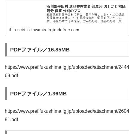
石川郡平田村 遺品整理業者 部屋片づけ ゴミ 掃除
処分 供養 分別のプロ
福島県石川郡平田村で料金・費用が安い、おすすめの遺品
整理業者は当社まで！お見積り無料で即日対応いたしま
す。部屋の片づけや掃除、ごみの処分、遺品の処分・買取
や梱包、形見分けや仕分け、消毒や消臭までお任せくださ
い。
ihin-seiri-isikawahirata.jimdofree.com
PDFファイル／16.85MB
https://www.pref.fukushima.lg.jp/uploaded/attachment/2444
69.pdf
PDFファイル／1.36MB
https://www.pref.fukushima.lg.jp/uploaded/attachment/2604
81.pdf