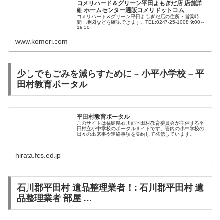
コメリハード＆グリーン平田よもぎだ店 店舗詳
細 ホームセンター通販コメリドットコム
コメリハード＆グリーン平田よもぎだ店の住所・営業時
間・地図などを確認できます。TEL:0247-25-1008 9:00～
19:30
www.komeri.com
少しでもごみを減らすために – 小平小学校 – 平
田村教育ポータル
平田村教育ポータル
このサイトは福島県石川郡平田村教育委員会が主催する平
田村立小中学校のポータルサイトです。管内の小中学校の
日々の出来事や連絡事項を集約して発信しています。
hirata.fcs.ed.jp
石川郡平田村 遺品整理業者！: 石川郡平田村 遺
品整理業者 部屋 …