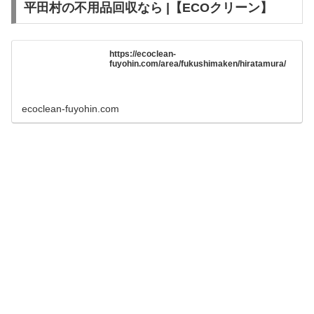
平田村の不用品回収なら |【ECOクリーン】
https://ecoclean-
fuyohin.com/area/fukushimaken/hiratamura/
ecoclean-fuyohin.com