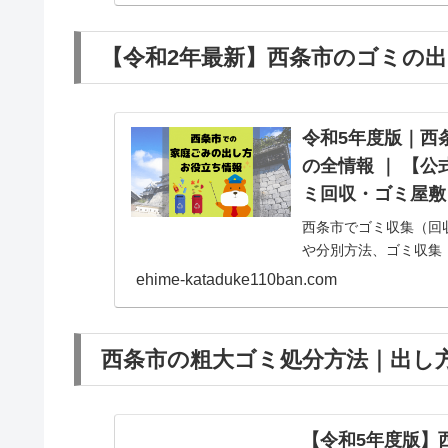
【令和2年最新】西条市のゴミの出
令和5年度版｜西
の全情報 ｜ 【
ミ回収・ゴミ屋敷
西条市でゴミ収集（回
や分別方法、ゴミ収集
ehime-kataduke110ban.com
西条市の粗大ゴミ処分方法｜出し方
【令和5年度版】